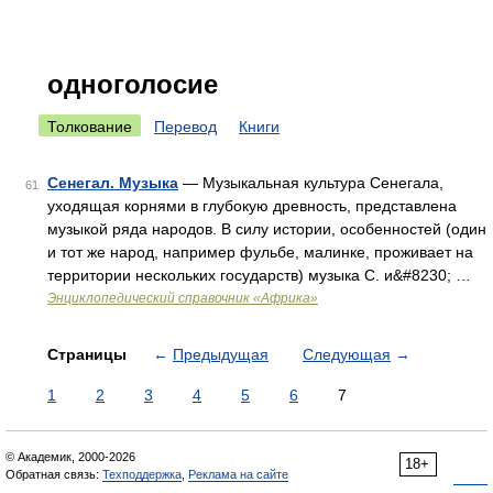
одноголосие
Толкование
Перевод
Книги
Сенегал. Музыка
— Музыкальная культура Сенегала,
61
уходящая корнями в глубокую древность, представлена
музыкой ряда народов. В силу истории, особенностей (один
и тот же народ, например фульбе, малинке, проживает на
территории нескольких государств) музыка С. и&#8230; …
Энциклопедический справочник «Африка»
Страницы
←
Предыдущая
Следующая
→
1
2
3
4
5
6
7
© Академик, 2000-2026
18+
Обратная связь:
Техподдержка
,
Реклама на сайте